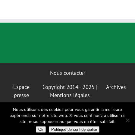
d’efforts pour
!
tenir ses
objectifs
Nous contacter
Espace
Copyright 2014 - 2025 |
Archives
presse
Mentions légales
Nous utilisons des cookies pour vous garantir la meilleure
Mastodon
Bluesky
expérience sur notre site web. Si vous continuez à utiliser ce
Instagram
Facebook
Facebook
Insta
Alternatiba
GIGNV
site, nous supposerons que vous en êtes satisfait.
Nantes
Ok
Politique de confidentialité