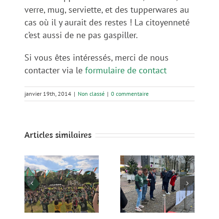
verre, mug, serviette, et des tupperwares au
cas où il y aurait des restes ! La citoyenneté
c’est aussi de ne pas gaspiller.
Si vous êtes intéressés, merci de nous
contacter via le
formulaire de contact
janvier 19th, 2014
|
Non classé
|
0 commentaire
Articles similaires
Bilan de mi-
mandat de
atiba
Nantes
ières
Métropole : Tout
u
Le Camp Climat
juste la
ent
Ouest a tenu ses
moyenne, doit
e,
promesses !
redoubler
 et