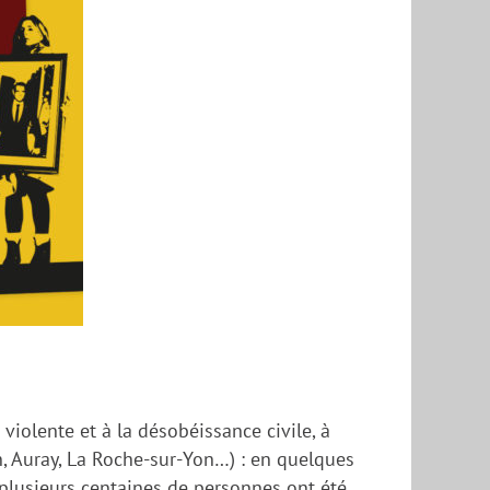
iolente et à la désobéissance civile, à
n, Auray, La Roche-sur-Yon…) : en quelques
t plusieurs centaines de personnes ont été