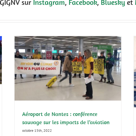
e GIGNV sur
Instagram
,
Facebook
,
Bluesky
et
age
Action contre les publicités du secteur
aérien
Aviation
Communiqué de presse
GIGNV
Aéroport de Nantes : conférence
sauvage sur les impacts de l’aviation
octobre 15th, 2022