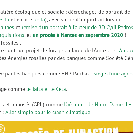
matière écologique et sociale : décrochages de portrait de
es là
et encore
un là
), avec sortie d’un portrait lors de
jaunes
et
remise d’un portrait à l’auteur de BD Cyril Pedro
rquisitions
, et
un procès à Nantes en septembre 2020
!
fossiles :
contr un projet de forage au large de l’Amazone :
Amazo
es énergies fossiles par des banques comme Société Gén
isée par les banques comme BNP-Paribas :
siège d’une agen
change comme
le Tafta et le Ceta
,
iles et imposés (GPII) comme
l’aéroport de Notre-Dame-de
n :
Aller simple pour le crash climatique