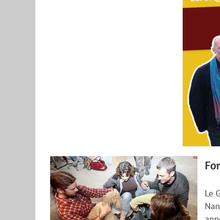
Fo
Le 
Nan
anné