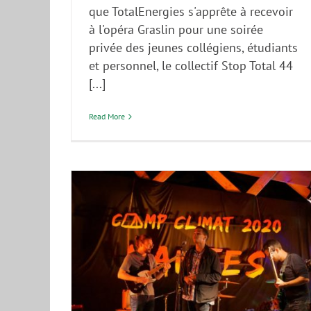
que TotalEnergies s'apprête à recevoir
à l'opéra Graslin pour une soirée
privée des jeunes collégiens, étudiants
et personnel, le collectif Stop Total 44
[...]
Read More
ns pour
 ouvertes !
Camp Climat
NV
PFUE : Emmanuel Macron mazouté à
Nantes pour son bilan climatique