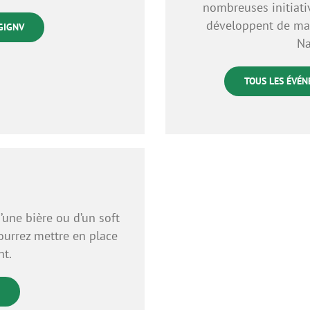
nombreuses initiati
développent de mani
 GIGNV
Na
TOUS LES ÉVÉN
’une bière ou d’un soft
ourrez mettre en place
nt.