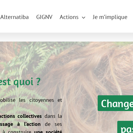
Alternatiba
GIGNV
Actions
Je m’implique
est quoi ?
Change
bilise les citoyennes et
actions collectives
dans la
ssage à l’action
de ses
pas
e à construire
une société