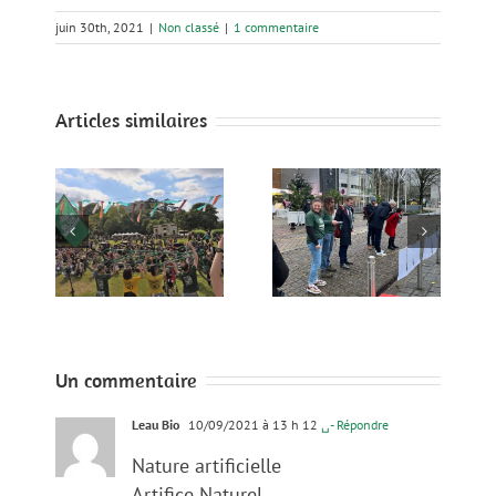
juin 30th, 2021
|
Non classé
|
1 commentaire
Articles similaires
Bilan de mi-
mandat de
atiba
Nantes
ières
Métropole : Tout
u
Le Camp Climat
juste la
ent
Ouest a tenu ses
moyenne, doit
e,
promesses !
redoubler
 et
d’efforts pour
!
tenir ses
objectifs
Un commentaire
Leau Bio
10/09/2021 à 13 h 12
␣- Répondre
Nature artificielle
Artifice Naturel