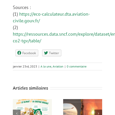
Sources :
(1)
https://eco-calculateur.dta.aviation-
civile.gouv.fr/
(2)
https://ressources.data.sncf.com/explore/dataset/e
co2-tgv/table/
Facebook
Twitter
janvier 23rd, 2023
|
A la une
,
Aviation
|
0 commentaire
Articles similaires
Aéroport : le
!
cahier des
Soirée d’accueil