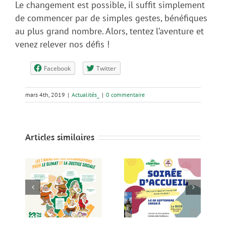
Le changement est possible, il suffit simplement
de commencer par de simples gestes, bénéfiques
au plus grand nombre. Alors, tentez l’aventure et
venez relever nos défis !
Facebook
Twitter
mars 4th, 2019
|
Actualités_
|
0 commentaire
Articles similaires
!
Soirée d’accueil
Soirée d’accueil
les
le 28 Septembre
le 27 avril à la
ntes
à la BASE
BASE
le