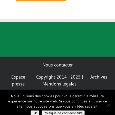
Nous contacter
Espace
Copyright 2014 - 2025 |
Archives
presse
Mentions légales
Nous utilisons des cookies pour vous garantir la meilleure
Mastodon
Bluesky
expérience sur notre site web. Si vous continuez à utiliser ce
Instagram
Facebook
Facebook
Insta
Alternatiba
GIGNV
site, nous supposerons que vous en êtes satisfait.
Nantes
Ok
Politique de confidentialité