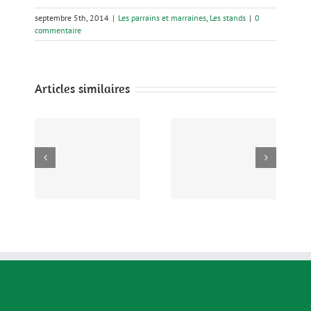
septembre 5th, 2014
|
Les parrains et marraines
,
Les stands
|
0
commentaire
Articles similaires
es
Jardins Créatifs,
Camion SolisIon
es
Liens Vivants