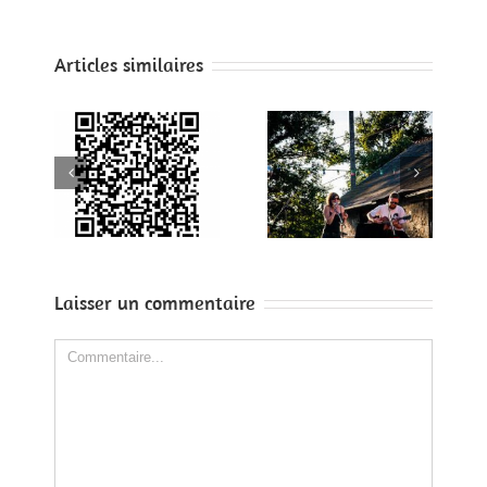
Articles similaires
r le
me
Demain
Sideways
t
iba
015
Laisser un commentaire
Comment