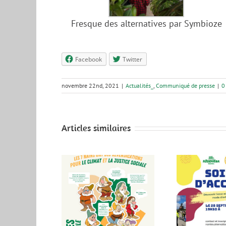
Fresque des alternatives par Symbioze
Facebook
Twitter
novembre 22nd, 2021
|
Actualités_
,
Communiqué de presse
|
0
Articles similaires
Alt
IMPACT !
Soirée d’accueil le 28
c
cipales 2026 –
Septembre à la BASE
c
es Métropole