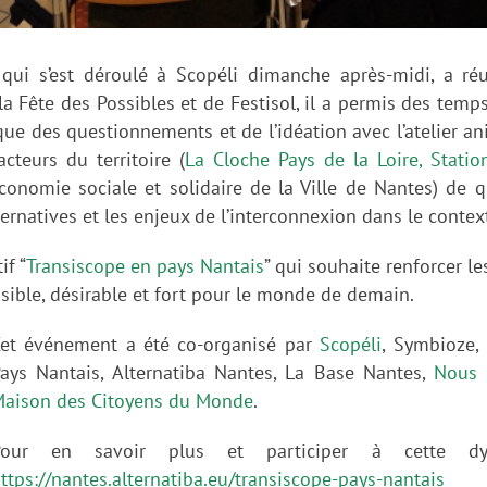
, qui s’est déroulé à Scopéli dimanche après-midi, a ré
a Fête des Possibles et de Festisol, il a permis des temps
 que des questionnements et de l’idéation avec l’atelier 
teurs du territoire (
La Cloche Pays de la Loire,
Statio
économie sociale et solidaire de la Ville de Nantes) de 
ternatives et les enjeux de l’interconnexion dans le contex
if “
Transiscope en pays Nantais
” qui souhaite renforcer le
isible, désirable et fort pour le monde de demain.
et événement a été co-organisé par
Scopéli
, Symbioze, 
ays Nantais, Alternatiba Nantes, La Base Nantes,
Nous 
aison des Citoyens du Monde
.
Pour en savoir plus et participer à cette dy
ttps://nantes.alternatiba.eu/transiscope-pays-nantais