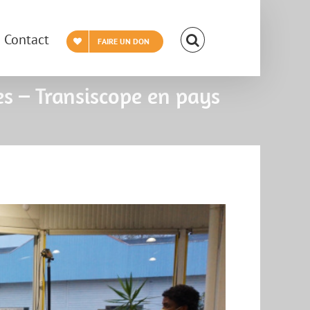
Contact
FAIRE UN DON
es – Transiscope en pays