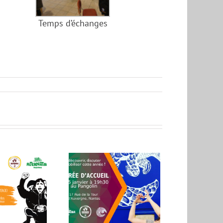
Temps d’échanges
oirée d’accueil
ternatiba Nantes
IGNV le 25 janvier
au Pangolin