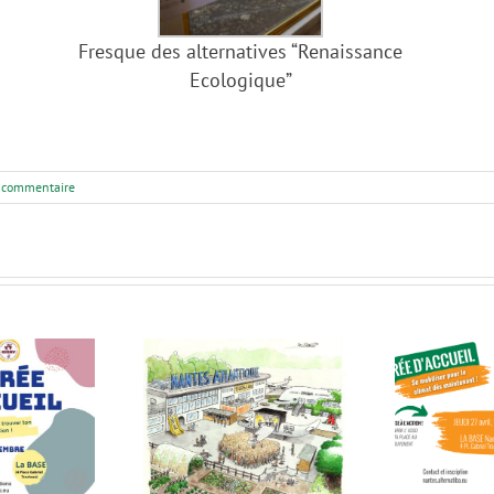
Fresque des alternatives “Renaissance
Ecologique”
 commentaire
ernatiba Nantes
S
andidate à la
Soirée d’accueil le 27
Al
oncession de
avril à la BASE
– G
l’aéroport !