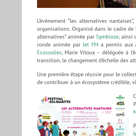
L’événement “les alternatives nantaises”
organisations. Organisé dans le cadre de l
alternatives” animée par
Symbioze
, ainsi
ronde animée par
Jet FM
a permis aux ac
Ecossolies
, Marie Vitoux – déléguée à l’
transition, le changement d’échelle des al
Une première étape réussie pour le collect
de contribuer à un écosystème crédible, v
C
P
M
h