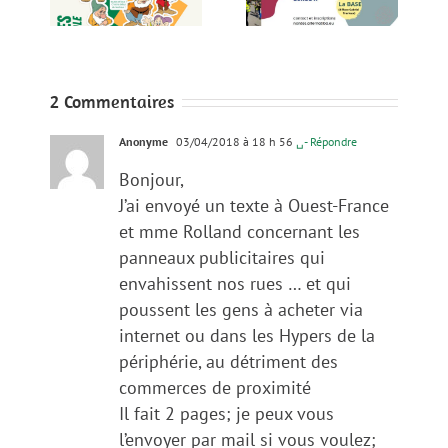
ntes
à la BASE
BASE
le
2 Commentaires
Anonyme
03/04/2018 à 18 h 56
␣- Répondre
Bonjour,
J’ai envoyé un texte à Ouest-France
et mme Rolland concernant les
panneaux publicitaires qui
envahissent nos rues … et qui
poussent les gens à acheter via
internet ou dans les Hypers de la
périphérie, au détriment des
commerces de proximité
Il fait 2 pages; je peux vous
l’envoyer par mail si vous voulez;