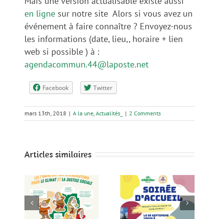
Mais une version actualisable existe aussi
en ligne
sur notre site
Alors si vous avez un
événement à faire connaître ? Envoyez-nous
les informations (date, lieu,, horaire + lien
web si possible ) à :
agendacommun.44@laposte.net
Facebook
Twitter
mars 13th, 2018
|
A la une
,
Actualités_
|
2 Comments
Articles similaires
!
Soirée d’accueil
Soirée d’accueil
les
le 28 Septembre
le 27 avril à la