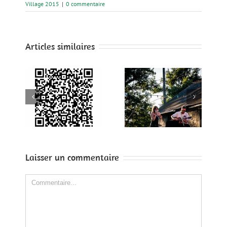
Village 2015
|
0 commentaire
Articles similaires
r le
me
Demain
Sideways
t
iba
015
Laisser un commentaire
Comment