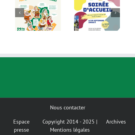
Alternatiba
!
Soirée d’accueil
Nantes
les
le 28 Septembre
candidate à la
ntes
à la BASE
concession de
le
l’aéroport !
Nous contacter
Espace
Copyright 2014 - 2025 |
Archives
presse
Mentions légales