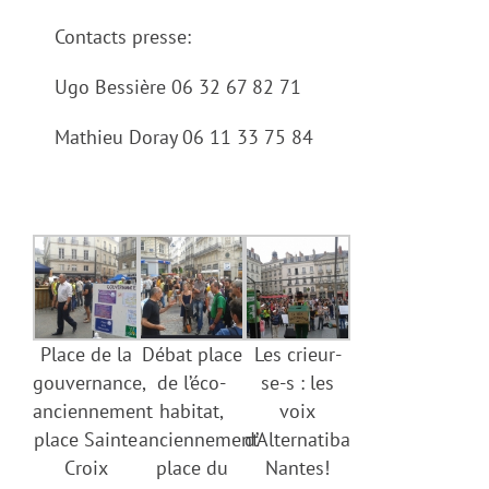
Contacts presse:
Ugo Bessière 06 32 67 82 71
Mathieu Doray 06 11 33 75 84
Place de la
Débat place
Les crieur-
gouvernance,
de l’éco-
se-s : les
anciennement
habitat,
voix
place Sainte
anciennement
d’Alternatiba
Croix
place du
Nantes!