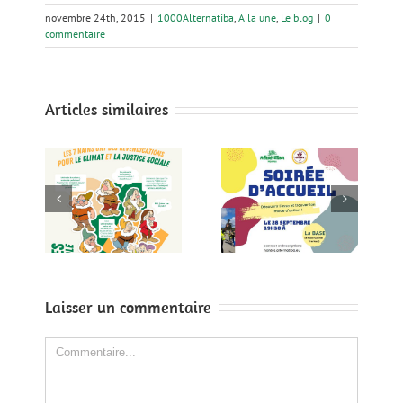
novembre 24th, 2015
|
1000Alternatiba
,
A la une
,
Le blog
|
0
commentaire
Articles similaires
!
Soirée d’accueil
Soirée d’accueil
les
le 28 Septembre
le 27 avril à la
ntes
à la BASE
BASE
le
Laisser un commentaire
Comment