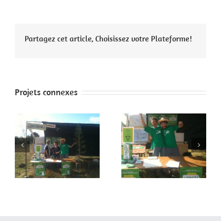
Partagez cet article, Choisissez votre Plateforme!
Projets connexes
 2
Faites de la paix 1
Paris 4