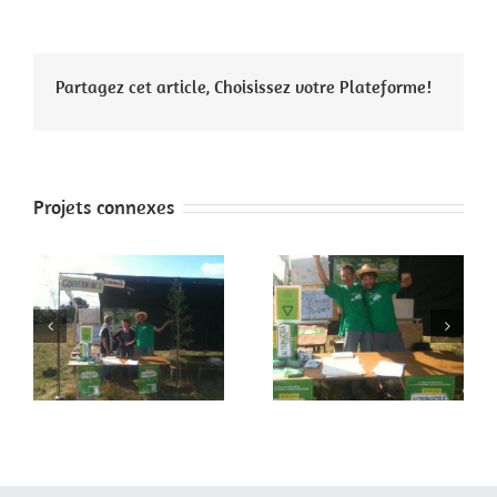
Partagez cet article, Choisissez votre Plateforme!
Projets connexes
 2
Faites de la paix 1
Paris 4