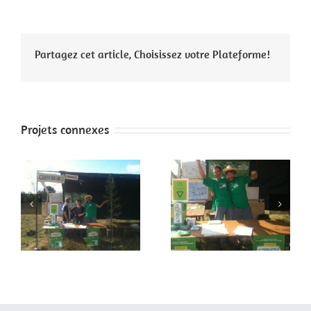
Partagez cet article, Choisissez votre Plateforme!
Projets connexes
 2
Faites de la paix 1
Paris 4