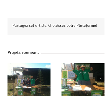
Partagez cet article, Choisissez votre Plateforme!
Projets connexes
 2
Faites de la paix 1
Paris 4