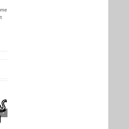
omme
t
si