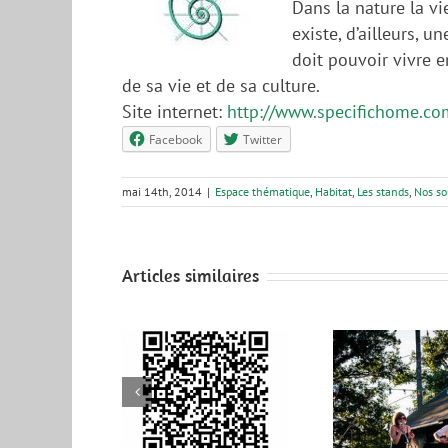
Dans la nature la vi
existe, d’ailleurs, 
doit pouvoir vivre e
de sa vie et de sa culture.
Site internet:
http://www.specifichome.co
Facebook
Twitter
mai 14th, 2014
|
Espace thématique
,
Habitat
,
Les stands
,
Nos so
Articles similaires
élécharger le
programme
complet
Demain
Si
’Alternatiba