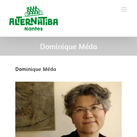
Dominique Méda
Dominique Méda
View
Larger
Image