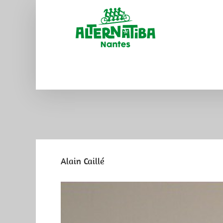
Alain Caillé
View
Larger
Image