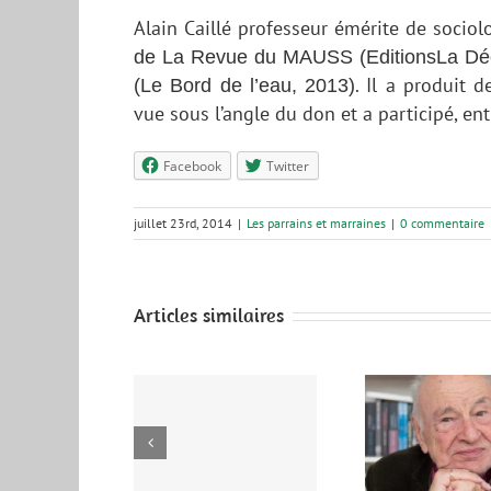
Alain Caillé professeur émérite de sociol
de La Revue du MAUSS (EditionsLa Décou
.
Il a produit d
(Le Bord de l’eau, 2013)
vue sous l’angle du don et a participé, en
Facebook
Twitter
juillet 23rd, 2014
|
Les parrains et marraines
|
0 commentaire
Articles similaires
illes Daveau
Edgar Morin
Jea