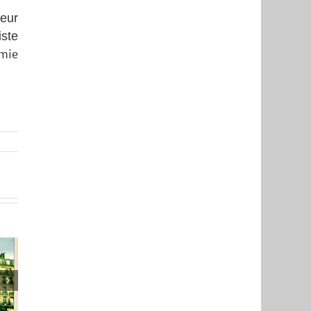
teur
iste
omie
inaï