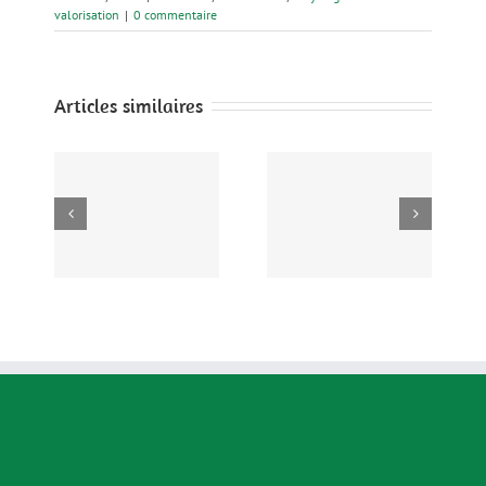
valorisation
|
0 commentaire
Articles similaires
es
Jardins Créatifs,
Camion SolisIon
es
Liens Vivants