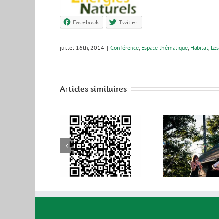
Facebook
Twitter
juillet 16th, 2014
|
Conférence
,
Espace thématique
,
Habitat
,
Les
Articles similaires
élécharger le
programme
complet
Demain
Si
’Alternatiba
Nantes 2015