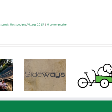
 stands
,
Nos soutiens
,
Village 2015
|
0 commentaire
deways
Nantes Cargo Bike
Viace