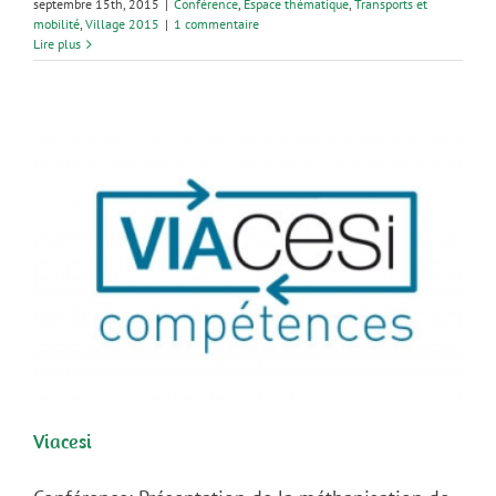
septembre 15th, 2015
|
Conférence
,
Espace thématique
,
Transports et
mobilité
,
Village 2015
|
1 commentaire
Lire plus
Viacesi