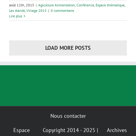
août 12th, 2015
|
Agiculture Alimentation
,
Conférence
,
Espace thématique
,
Les stands
,
Village 2015
|
0 commentaire
Lire plus
LOAD MORE POSTS
Nous contacter
Espace
Copyright 2014 - 2025 |
Archives