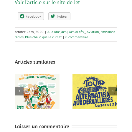
Voir l’article sur le site de Jet
Facebook
Twitter
octobre 26th, 2020
|
A la une
,
actu
,
Actualités_
,
Aviation
,
Emissions
radios
,
Plus chaud que le climat
|
0 commentaire
Articles similaires
Aéroport : le
!
Tour Alternatiba
cahier des
les
aux
charges que le
ntes
Dervallières, le
ministère aurait
le
1er et 2 juin
dû publier
Laisser un commentaire