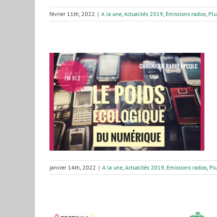
février 11th, 2022
|
A la une
,
Actualités 2019
,
Emissions radios
,
Plu
umérique –
22
s radios
Plus
janvier 14th, 2022
|
A la une
,
Actualités 2019
,
Emissions radios
,
Plu