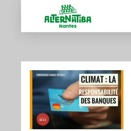
des banques
22
s radios
Plus