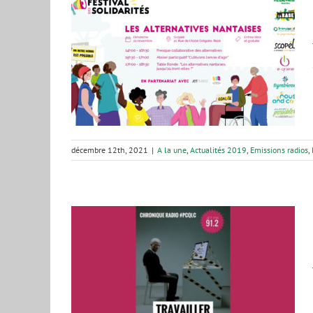
es : des
que – PCQLC
s radios
Plus
décembre 12th, 2021
|
A la une
,
Actualités 2019
,
Emissions radios
,
OINS ?
s radios
Plus