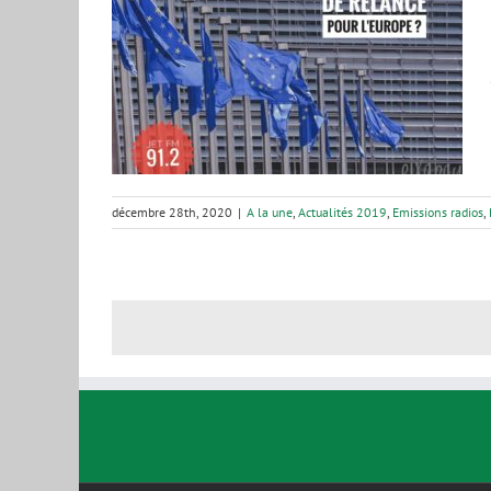
 Quel plan
ope ?
s radios
Plus
décembre 28th, 2020
|
A la une
,
Actualités 2019
,
Emissions radios
,