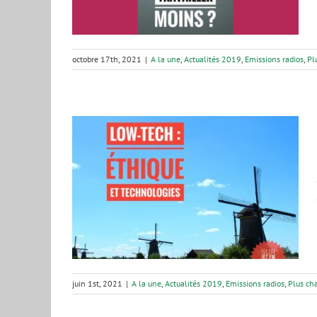
octobre 17th, 2021
|
A la une
,
Actualités 2019
,
Emissions radios
,
Pl
hique et
s radios
Plus
juin 1st, 2021
|
A la une
,
Actualités 2019
,
Emissions radios
,
Plus ch