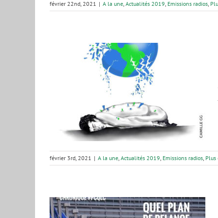
février 22nd, 2021
|
A la une
,
Actualités 2019
,
Emissions radios
,
Plu
– janvier
itoyen
s radios
Plus
février 3rd, 2021
|
A la une
,
Actualités 2019
,
Emissions radios
,
Plus 