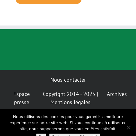
Nous contacter
Espace
Copyright 2014 - 2025 |
Archives
presse
Mentions légales
Nous utilisons des cookies pour vous garantir la meilleure
Mastodon
Bluesky
expérience sur notre site web. Si vous continuez à utiliser ce
Instagram
Facebook
Facebook
Insta
Alternatiba
GIGNV
site, nous supposerons que vous en êtes satisfait.
Nantes