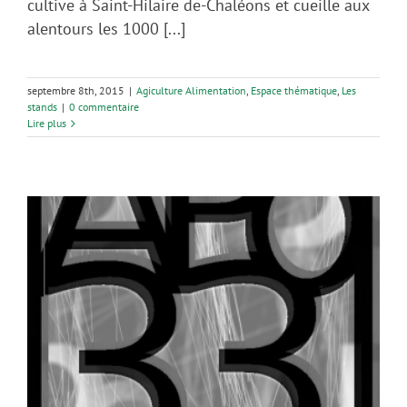
cultive à Saint-Hilaire de-Chaléons et cueille aux
alentours les 1000 [...]
septembre 8th, 2015
|
Agiculture Alimentation
,
Espace thématique
,
Les
stands
|
0 commentaire
Lire plus