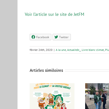
Voir l’article sur le site de JetFM
Facebook
Twitter
février 24th, 2020
|
A la une
,
Actualités_
,
Livre blanc climat
,
Plu
Articles similaires
Bilan de mi-mandat
de Nantes
IMPACT !
Métropole : Tout
Soiré
cipales 2026 –
juste la moyenne,
Sept