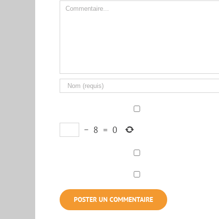
Comment
−
8
=
0