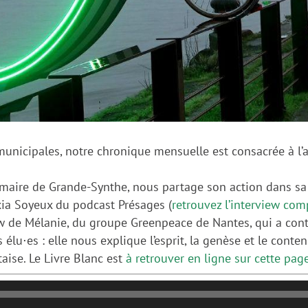
nicipales, notre chronique mensuelle est consacrée à l’ac
ire de Grande-Synthe, nous partage son action dans sa vi
exia Soyeux du podcast Présages (
retrouvez l’interview com
w de Mélanie, du groupe Greenpeace de Nantes, qui a contri
 élu⋅es : elle nous explique l’esprit, la genèse et le cont
taise. Le Livre Blanc est
à retrouver en ligne sur cette pag