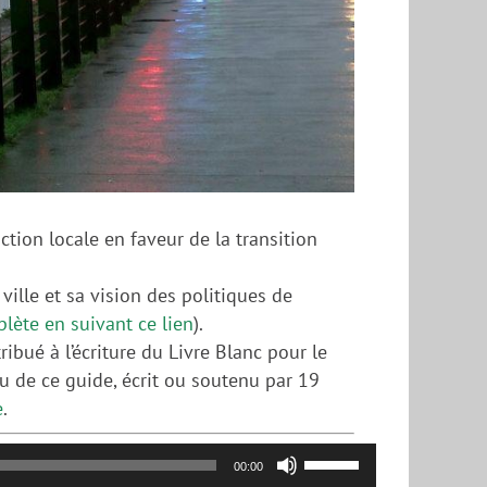
tion locale en faveur de la transition
lle et sa vision des politiques de
plète en suivant ce lien
).
bué à l’écriture du Livre Blanc pour le
enu de ce guide, écrit ou soutenu par 19
e
.
Utilisez
00:00
les