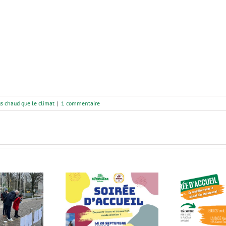
s chaud que le climat
|
1 commentaire
Let
e d’accueil le 28
Soirée d’accueil le 27
embre à la BASE
avril à la BASE
mi