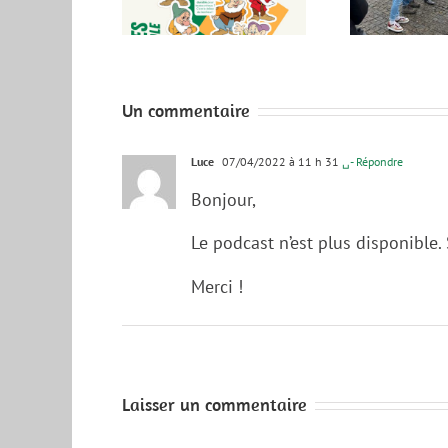
es Métropole
doit redoubler
d’efforts pour tenir
ses objectifs
Un commentaire
Luce
07/04/2022 à 11 h 31
␣- Répondre
Bonjour,
Le podcast n’est plus disponible.
Merci !
Laisser un commentaire