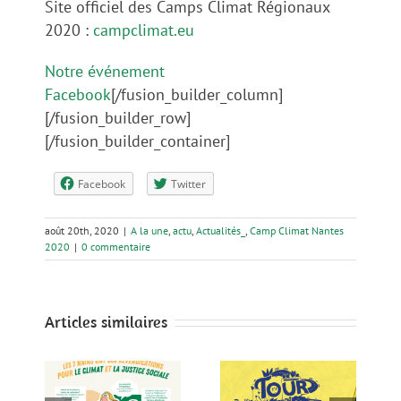
Site officiel des Camps Climat Régionaux
2020 :
campclimat.eu
Notre événement
Facebook
[/fusion_builder_column]
[/fusion_builder_row]
[/fusion_builder_container]
Facebook
Twitter
août 20th, 2020
|
A la une
,
actu
,
Actualités_
,
Camp Climat Nantes
2020
|
0 commentaire
Articles similaires
!
Tour Alternatiba