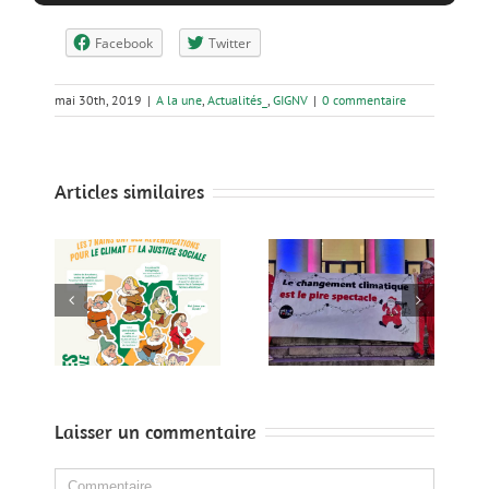
Facebook
Twitter
mai 30th, 2019
|
A la une
,
Actualités_
,
GIGNV
|
0 commentaire
Articles similaires
LE CHAOS
!
CLIMATIQUE: UN
Soirée d’accueil
les
SPECTACLE
le 28 Septembre
ntes
OFFERT PAR
à la BASE
le
TOTAL?
Laisser un commentaire
Comment