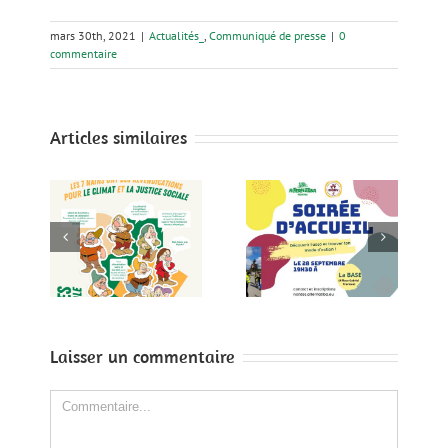
mars 30th, 2021
|
Actualités_
,
Communiqué de presse
|
0
commentaire
Articles similaires
Alternatiba
!
Soirée d’accueil
Nantes
les
le 28 Septembre
candidate à la
ntes
à la BASE
concession de
le
l’aéroport !
Laisser un commentaire
Comment