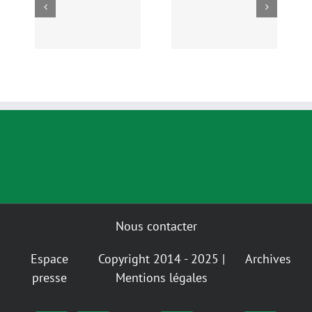
es
Jardins Créatifs,
Camion SolisIon
es
Liens Vivants
Nous contacter
Espace
Copyright 2014 - 2025 |
Archives
presse
Mentions légales