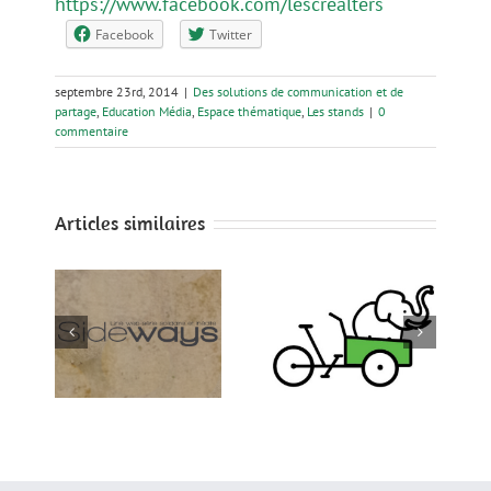
https://www.facebook.com/lescrealters
Facebook
Twitter
septembre 23rd, 2014
|
Des solutions de communication et de
partage
,
Education Média
,
Espace thématique
,
Les stands
|
0
commentaire
Articles similaires
Nantes Cargo
s
Viacesi
Bike