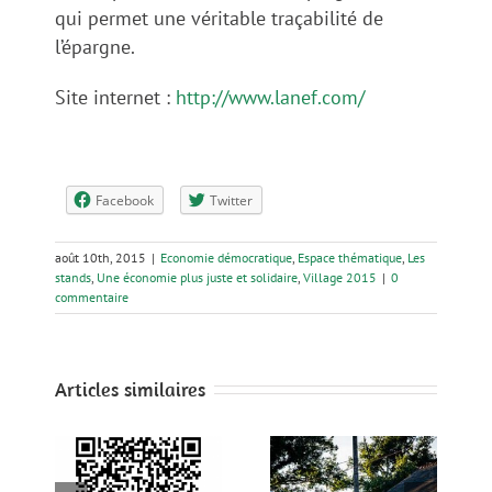
qui permet une véritable traçabilité de
l’épargne.
Site internet :
http://www.lanef.com/
Facebook
Twitter
août 10th, 2015
|
Economie démocratique
,
Espace thématique
,
Les
stands
,
Une économie plus juste et solidaire
,
Village 2015
|
0
commentaire
Articles similaires
r le