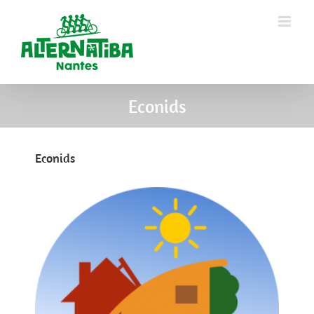
Econids
Econids
View
Larger
Image