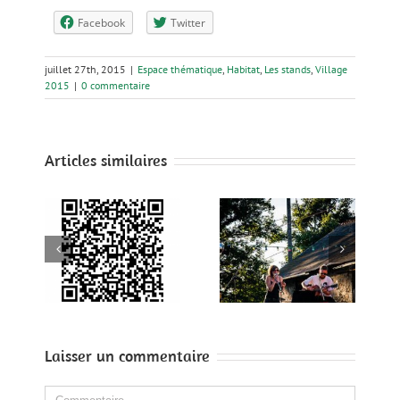
Facebook
Twitter
juillet 27th, 2015
|
Espace thématique
,
Habitat
,
Les stands
,
Village
2015
|
0 commentaire
Articles similaires
r le
me
Demain
Sideways
t
iba
015
Laisser un commentaire
Comment