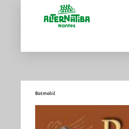
Botmobil
View
Larger
Image