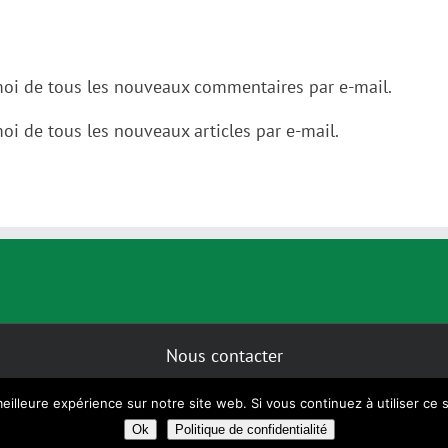
oi de tous les nouveaux commentaires par e-mail.
oi de tous les nouveaux articles par e-mail.
Nous contacter
Copyright 2014 - 2025 |
Mentions légales
eilleure expérience sur notre site web. Si vous continuez à utiliser ce
Ok
Politique de confidentialité
Mastodon
Bluesky