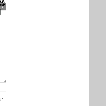
si
ur