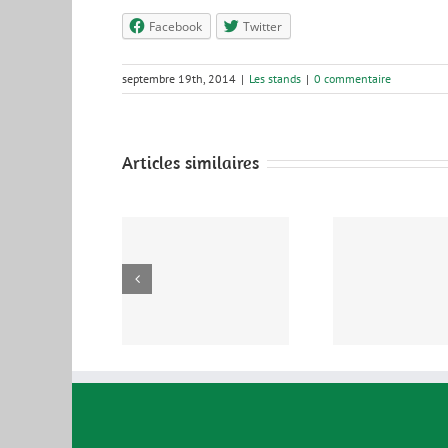
Facebook
Twitter
septembre 19th, 2014
|
Les stands
|
0 commentaire
Articles similaires
De simples
Jardin
Camion SolisIon
citoyennes
Lien