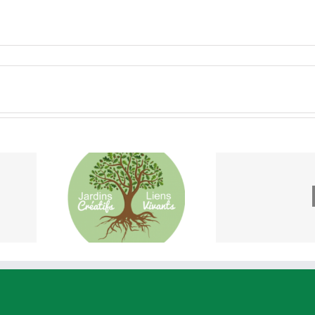
Université
s Créatifs,
Populaire de
Ecole du
s Vivants
Nantes