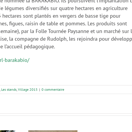
ole nommée la BARAKABIO. Ils poursuivent l’implantation 
de légumes diversifiés sur quatre hectares en agriculture
 hectares sont plantés en vergers de basse tige pour
nes, figues, raisin de table et pommes. Les produits sont
emaine), par la Folle Tournée Paysanne et un marché sur 
ne-Lise, la compagne de Rudolph, les rejoindra pour dévelop
ue l’accueil pédagogique.
rl-barakabio/
,
Les stands
,
Village 2015
|
0 commentaire