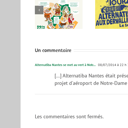
IMPACT !
Tour Alternatiba
Soirée 
nicipales 2026
aux Dervallières,
28 Sep
– Nantes
le 1er et 2 juin
Métropole
Un commentaire
Alternatiba Nantes se met au vert à Notr...
08/07/2014 à 22 h 
[…] Alternatiba Nantes était prés
projet d'aéroport de Notre-Dame 
Les commentaires sont fermés.