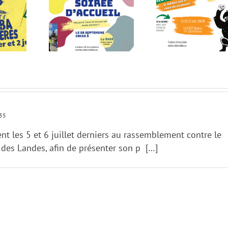
Lettre ouv
d’accueil le
Soirée d’accueil le
FC Nantes :
tembre à la
27 avril à la BASE
mieux que 
BASE
prenez le 
35
ent les 5 et 6 juillet derniers au rassemblement contre le
des Landes, afin de présenter son p […]