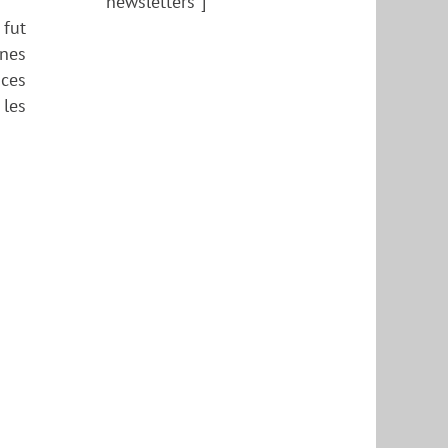
newsletters"]
 fut
nnes
nces
 les