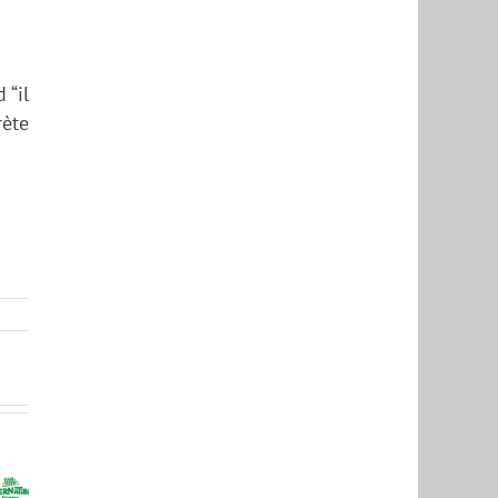
 “il
rète