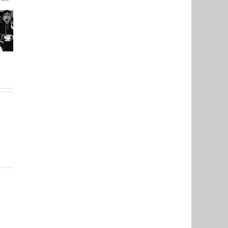
erte au
 faites
le PSG,
train !