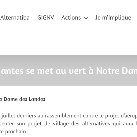
Alternatiba
GIGNV
Actions
Je m’implique
Nantes se met au vert à Notre Da
re Dame des Landes
6 juillet derniers au rassemblement contre le projet d’aéro
nter son projet de village des alternatives qui aura 
re prochain.