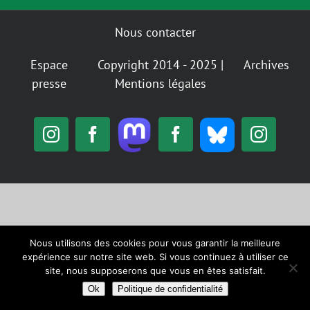
Nous contacter
Espace
Copyright 2014 - 2025 |
Archives
presse
Mentions légales
Mastodon
Bluesky
Instagram
Facebook
Facebook
Insta
Alternatiba
GIGNV
Nantes
/
GIGNV
Nous utilisons des cookies pour vous garantir la meilleure
expérience sur notre site web. Si vous continuez à utiliser ce
site, nous supposerons que vous en êtes satisfait.
Ok
Politique de confidentialité