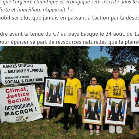
que l’urgence climatique et écologique sera inscrite dans le te
forte et immédiate n’apparaît !
»
mobiliser
plus que jamais
en passant à l’action par la déso
ndre avant la tenue du G7 au pays basque le 24 août, de 12
 pour
épuiser
sa part de
ressources naturelles que
la planè