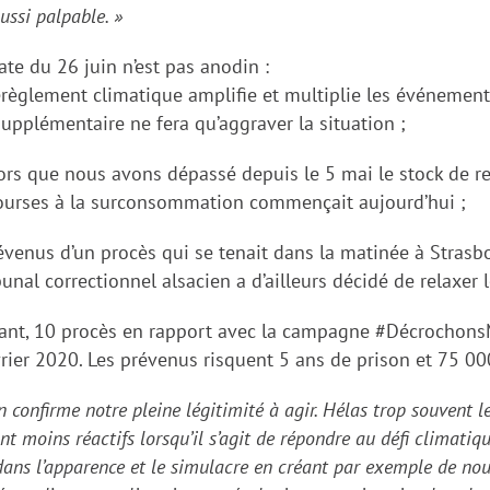
ussi palpable.
»
date du
26 juin
n’est pas anodin :
dérèglement climatique amplifie et multiplie les événeme
upplémentaire ne fera qu’aggraver la situation ;
lors que nous avons dépassé depuis le 5 mai le stock de re
ourses à la surconsommation commençait aujourd’hui ;
révenus
d’un procès qui se tenait dans la matinée
à Strasb
bunal correctionnel alsacien a d’ailleurs décidé de relaxer 
tant,
10 procès
en rapport avec la campagne #Décrochon
rier
2020
.
Les prévenus risquent 5 ans de prison et 75 00
n confirme notre pleine légitimité à agir. Hélas trop souvent
l
ont moins réactifs lorsqu’il s’agit de répondre au défi climatiq
ns l’apparence et le simulacre en créant par exemple de nouve