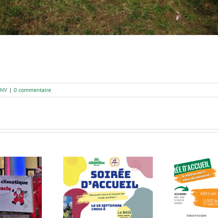
GNV
|
0 commentaire
Let
e d’accueil le 28
Soirée d’accueil le 27
embre à la BASE
avril à la BASE
mi