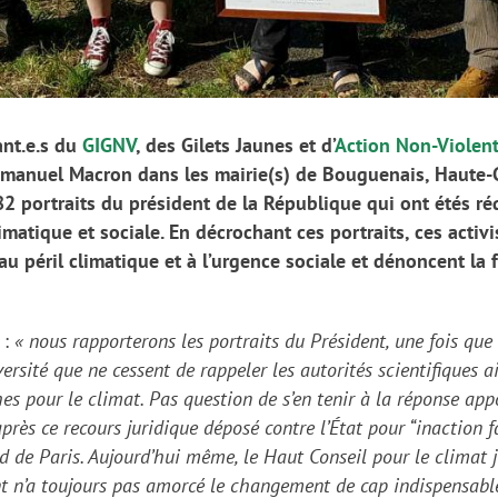
ant.e.s du
GIGNV
, des Gilets Jaunes et d’
Action Non-Violen
manuel Macron
dans les mairie(s) de
Bouguenais, Haute-G
82
portrait
s
du président de la République
qui ont étés
réq
matique et sociale. En décrochant ces portraits, ces activ
au péril climatique et à l’urgence sociale et dénonce
nt
la f
 :
«
nous rapporterons le
s
portrait
s
du Président, une fois que
versité que ne cessent de rappeler les autorités scientifiques
a
es pour le climat.
Pas
question de s’en tenir à la réponse app
 après ce recours juridique déposé contre l’État pour “inactio
rd de Paris
.
Aujourd’hui même, le Haut Conseil pour le climat 
t n’a
toujours
pas amorcé le changement de cap indispensable