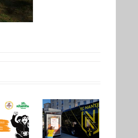
tre ouverte au FC
Nantes : faites
eux que le PSG,