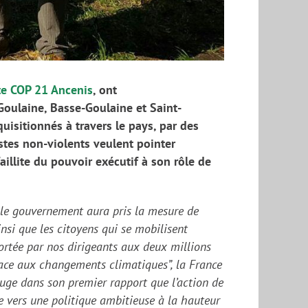
te COP 21 Ancenis
,
ont
oulaine, Basse-Goulaine et Saint-
uisitionné
s
à travers le pays, par des
istes non-violents veulent pointer
aillite du pouvoir exécutif à son rôle de
 le gouvernement aura pris la mesure de
insi que
les citoyens
qui
se mobilise
nt
ortée par nos dirigeants aux deux millions
n face aux changements climatiques”,
la France
juge dans son premier rapport que l’action de
 vers une politique ambitieuse à la hauteur