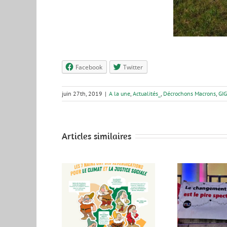
Facebook
Twitter
juin 27th, 2019
|
A la une
,
Actualités_
,
Décrochons Macrons
,
GI
Articles similaires
LE CHAOS
IMPACT !
CLIMATIQUE: UN
Soiré
cipales 2026 –
SPECTACLE OFFERT
Sept
es Métropole