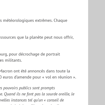
nts météorologiques extrêmes. Chaque
ssources que la planète peut nous offrir,
ourg
,
pour décrochage de portrait
les militants.
sMacron
ont été annoncés d
ans toute la
0 euros d’amende pour « vol en réunion ».
es pouvoirs publics
sont prompts
ue.
Q
uand ils ne font pas la sourde oreille, le
lles instances tel qu’un « conseil de