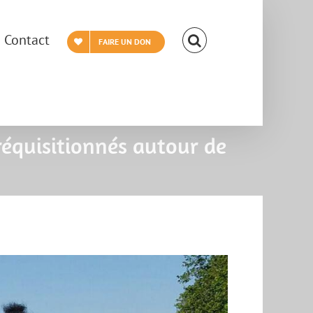
Contact
FAIRE UN DON
réquisitionnés autour de