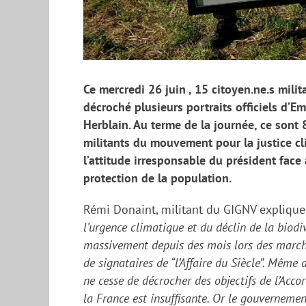
Ce
mercredi 26 juin
,
15
citoyen.ne.s milit
décroch
é
plusieurs
portrait
s
officiel
s
d’Em
Herblain
.
Au terme de la journée,
ce sont 
militants du mouvement pour la justice cli
l’attitude
irresponsable du président face 
protection de la population.
Rémi Donaint, m
ilitant
du GIGNV
explique
l’urgence climatique et du déclin de la biodi
massivement depuis des mois
lors des march
de signataires de “l’Affaire du Siècle”. Même
ne cesse de décrocher des objectifs de l’Acco
la France est insuffisante
.
Or l
e gouvernemen