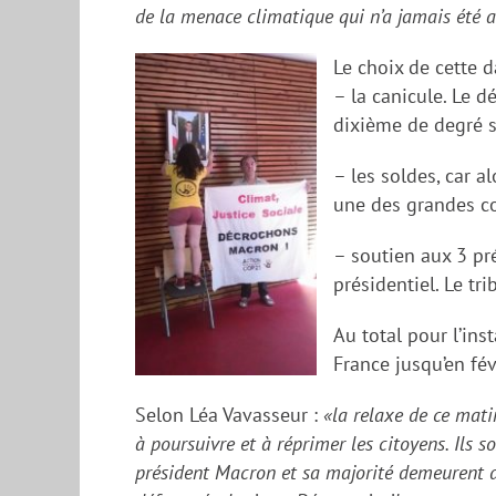
de la menace climatique qui n’a jamais été a
Le choix de cette 
– la canicule. Le 
dixième de degré s
– les soldes, car a
une des grandes c
– soutien
aux
3 p
présidentiel
.
Le tri
Au total pour l’ins
France
jusqu’en fév
Selon
Léa Vavasseur :
«
la relaxe de ce mati
à
poursuivre et
à
réprimer les citoyens.
Ils s
président Macron et sa majorité demeurent da