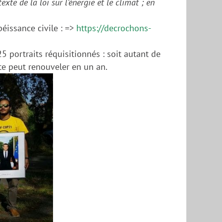
xte de la loi sur l’énergie et le climat ; en
béissance civile :
=>
https://decrochons-
5 portraits réquisitionnés : soit autant de
te
peut renouveler en
un
an.