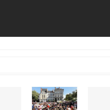
 Nantes : 17 000
Co
onnes ont fait le
Alternatiba: La
oyage sur la