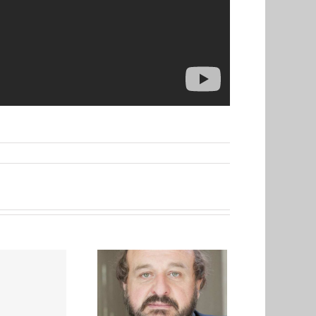
nférence d’Hervé
LE TREUT à