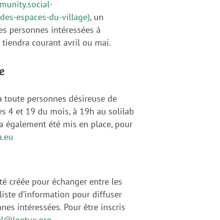
munity.social-
des-espaces-du-village
)
, un
es personnes intéressées à
 tiendra courant avril ou mai.
e
 à toute personnes désireuse de
 les 4 et 19 du mois, à 19h au solilab
a également été mis en place, pour
a.eu
été créée pour échanger entre les
iste d’information pour diffuser
nes intéressées. Pour être inscris
l@legtux.org
.