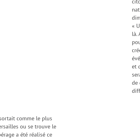
cit
nat
dim
« U
là.
pou
cré
év
et 
ser
de 
dif
essortait comme le plus
ersailles ou se trouve le
érage a été réalisé ce