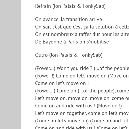
Refrain (Jon Palais & FonkySab)
On avance, la transition arrive
On sait c’est que c’est ça la solution à cett
On est nombreux à taffer dur pour les alt
De Bayonne à Paris on s’mobilise
Outro (Jon Palais & FonkySab)
(Power…) Won’t you ride ? (…of the people)
(Power !) Come on let’s move on (Move on !
Come on let’s move on !
(Power…) Come on (…of the people), come o
Let’s move on, move on, move on, come o
Come on and ride with us ! (Move on !)
Let’s move on together, come on let’s mov
(Come on let’s move on) (Come on and rid
Come on and ride with us ! (Come on let’s