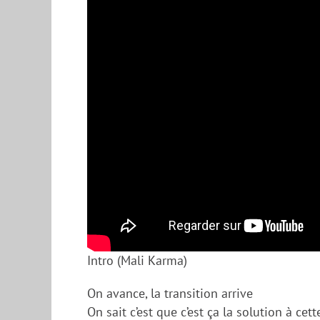
Intro (Mali Karma)
On avance, la transition arrive
On sait c’est que c’est ça la solution à cett