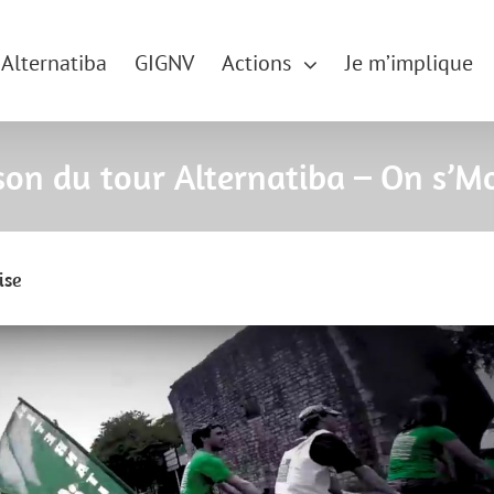
Alternatiba
GIGNV
Actions
Je m’implique
on du tour Alternatiba – On s’Mo
ise