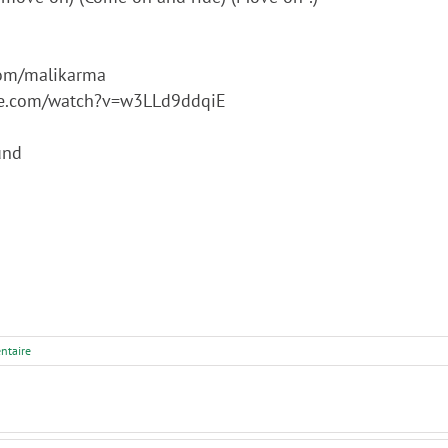
com/malikarma
ube.com/watch?v=w3LLd9ddqiE
und
ntaire