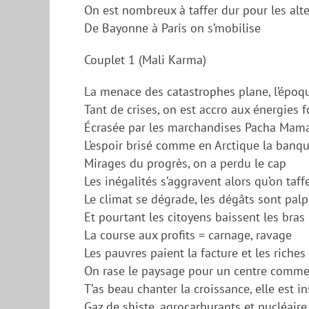
On est nombreux à taffer dur pour les alt
De Bayonne à Paris on s’mobilise
Couplet 1 (Mali Karma)
La menace des catastrophes plane, l’époque
Tant de crises, on est accro aux énergies f
Écrasée par les marchandises Pacha Mama
L’espoir brisé comme en Arctique la banqu
Mirages du progrès, on a perdu le cap
Les inégalités s’aggravent alors qu’on t
Le climat se dégrade, les dégâts sont pal
Et pourtant les citoyens baissent les bras
La course aux profits = carnage, ravage
Les pauvres paient la facture et les riche
On rase le paysage pour un centre comme
T’as beau chanter la croissance, elle est 
Gaz de shiste, agrocarburants et nucléaire