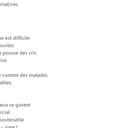
ernatives
 est difficile
ossiles
 pousse des cris
ise
affe comme des malades
pables
s eux se gavent
rcial
insoutenable
 – gare !