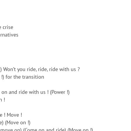
e crise
ernatives
 Won’t you ride, ride, ride with us ?
) for the transition
n and ride with us ! (Power !)
n !
e ! Move !
e) (Move on !)
 move on) (Come on and ride) (Move on !)