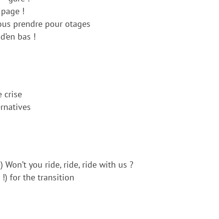
 page !
nous prendre pour otages
d’en bas !
e crise
ernatives
 Won’t you ride, ride, ride with us ?
) for the transition