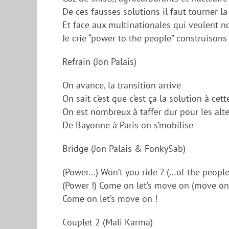
De ces fausses solutions il faut tourner la
Et face aux multinationales qui veulent 
Je crie “power to the people” construisons 
Refrain (Jon Palais)
On avance, la transition arrive
On sait c’est que c’est ça la solution à cett
On est nombreux à taffer dur pour les alt
De Bayonne à Paris on s’mobilise
Bridge (Jon Palais & FonkySab)
(Power…) Won’t you ride ? (…of the people)
(Power !) Come on let’s move on (move on !
Come on let’s move on !
Couplet 2 (Mali Karma)