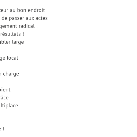
 cœur au bon endroit
e de passer aux actes
gement radical !
résultats !
mbler large
ge local
n charge
oient
râce
ltiplace
 !