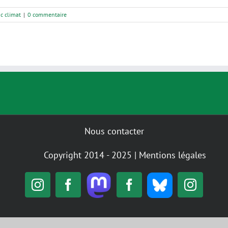
nc climat
|
0 commentaire
Nous contacter
Copyright 2014 - 2025 |
Mentions légales
Mastodon
Bluesky
Instagram
Facebook
Facebook
Insta
Alternatiba
GIGNV
Nantes
/
GIGNV