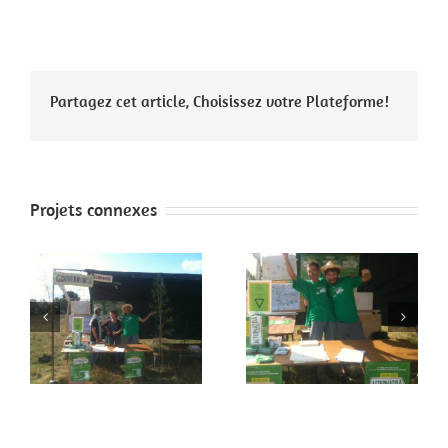
Partagez cet article, Choisissez votre Plateforme!
Projets connexes
 2
Faites de la paix 1
Paris 4