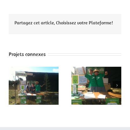
Partagez cet article, Choisissez votre Plateforme!
Projets connexes
 2
Faites de la paix 1
Paris 4