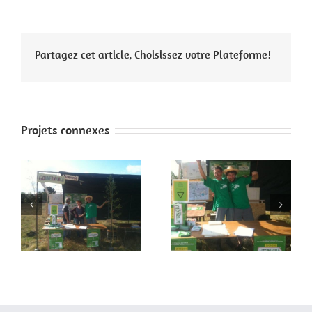
Partagez cet article, Choisissez votre Plateforme!
Projets connexes
 2
Faites de la paix 1
Paris 4