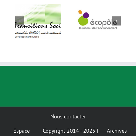
es
VEC (Virage
Écopôle
ns
Energie Climat
e
Pays dela Loire)
Nous contacter
Espace
Copyright 2014 - 2025 |
Archives