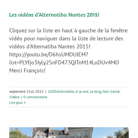
Les vidéos d’Alternatiba Nantes 2015!
Cliquez sur la liste en haut à gauche de la fenêtre
vidéo pour naviguer dans la liste de lecture des
vidéos d'Alternatiba Nantes 2015!
https://youtu.be/D6hsUMDUlEM?
list=PLYfjo3JyLy2SnFD473QJTnM14LoDUv4MO
Merci François!
septembre 21st, 2015
|
1000Alternatiba
,
A la une
,
Le blog
,
Non classé
,
Vidéos
|
0 commentaire
Lire plus